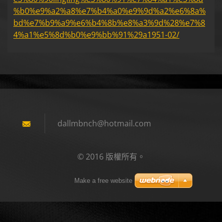
%b0%e9%a2%a8%e7%b4%a0%e9%9d%a2%e6%8a%
bd%e7%b9%a9%e6%b4%8b%e8%a3%9d%28%e7%8
4%a1%e5%8d%b0%e9%bb%91%29a1951-02/
dallmbnc
h@hotmai
l.com
© 2016 版權所有。
Make a free website