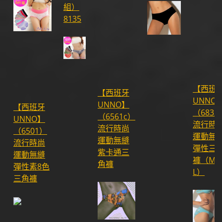
組）
8135
【西班
【西班牙
UNNO
UNNO】
【西班牙
（6832
（6561c）
UNNO】
流行時
流行時尚
（6501）
運動無
運動無縫
流行時尚
彈性三
紫卡通三
運動無縫
褲（M
角褲
彈性素8色
L）
三角褲