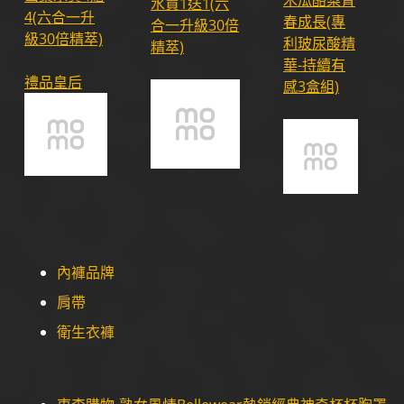
木瓜酪梨青
水買1送1(六
4(六合一升
春成長(專
合一升級30倍
級30倍精萃)
利玻尿酸精
精萃)
華-持續有
禮品皇后
感3盒組)
內褲品牌
肩帶
衛生衣褲