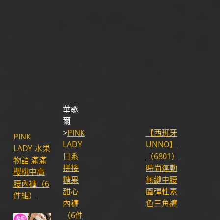
華歌
爾
>
PINK
【西班牙
PINK
LADY
UNNO】
LADY 水果
日系
（6801）
物語 滿滿
拼接
時尚運動
櫻桃中高
糖果
無縫中腰
腰內褲（6
甜心
圍彈性素
件組）
內褲
色三角褲
（6件