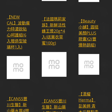
【NEW
【法國瑪莉家
【Beauty
CAL】波動魔
族】新鮮活性
小舖】圓挺
力特濃飲貼
蜂王漿20g*4
美顏PLUS
心呵護組(6
入(送薰衣草
膠囊X2(豐
入贈造型玻
蜜100g)
爆熱銷組)
璃杯1入)
【漢耀
【CANSS豐
Herma】
【CANSS豐川
川生醫】新
彭美婷 青
生醫】新山藥
山藥水買4贈