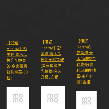
【漢耀
【漢耀
【漢耀
Herma】
Herma】彭
Herma】彭
彭美婷 青
美婷 青木瓜
美婷 青木瓜
木瓜酪梨青
蜂乳全齡突破
蜂乳全齡突
春成長(專
(皇家頂級蜂
破(皇家頂級
利玻尿酸精
乳精華-突破
蜂乳精華-30
華-激升好
升級5盒組)
粒)
感5盒組)