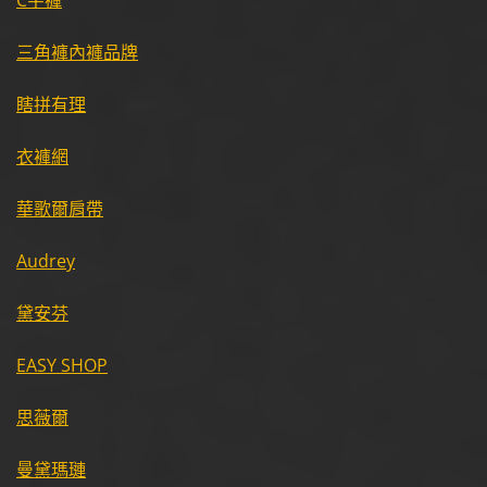
C字褲
三角褲
內褲品牌
瞎拼有理
衣褲網
華歌爾
肩帶
Audrey
黛安芬
EASY SHOP
思薇爾
曼黛瑪璉