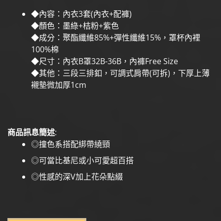
◆內容：內衣3套(內衣+配褲)
◆顏色：墨綠+桔粉+紫色
◆成分：聚酯纖維85%+彈性纖維15%，罩杯內裡
100%棉
◆尺寸：內衣B罩32B-36B，內褲Free Size
◆其他：三段三排釦，可調式肩帶(可拆)，下厚上薄
襯墊微加厚1cm
商品訊息簡述
:
◎撞色系搭配綁帶繞頸
◎可當比基尼或小可愛超百搭
◎性感的深V加上花朵點綴