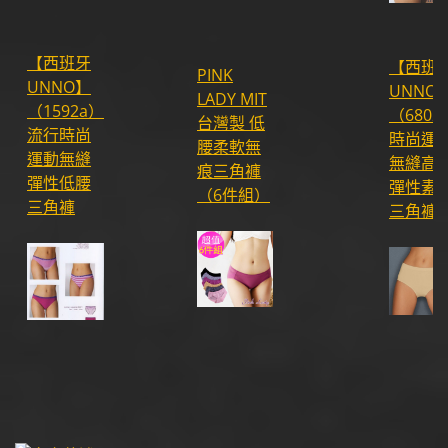
【西班牙
【西班
PINK
UNNO】
UNNO
LADY MIT
（1592a）
（6802
台灣製 低
流行時尚
時尚運
腰柔軟無
運動無縫
無縫高
痕三角褲
彈性低腰
彈性素
（6件組）
三角褲
三角褲